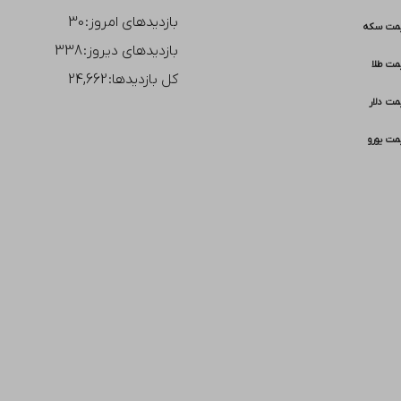
بازدیدهای امروز:
30
مت سکه
بازدیدهای دیروز:
338
مت طلا
کل بازدیدها:
24,662
مت دلار
مت یورو