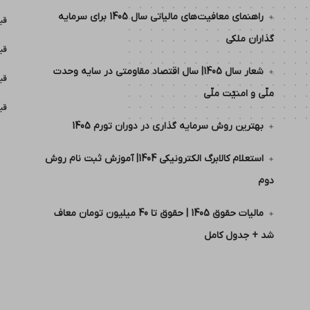
راهنمای معافیت‌های مالیاتی سال 1405 برای سرمایه
قی
گذاران ملکی
قی
شعار سال 1405| سال اقتصاد مقاومتی در سایه وحدت
قی
ملّی و امنیّت ملّی
قی
بهترین روش سرمایه گذاری در دوران تورم 1405
استعلام کالابرگ الکترونیکی 1404| آموزش ثبت نام روش
دوم
مالیات حقوق 1405 | حقوق تا 40 میلیون تومان معاف
شد + جدول کامل