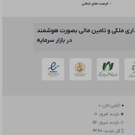
فرصت های شغلی
سرمایه گذاری ملکی و تامین مالی بصورت هوشمند
در بازار سرمایه
●
آنلاین الان:
0
◈
بازدید امروز:
10
◇
بازدید دیروز:
56
∑
کل بازدید:
42,901