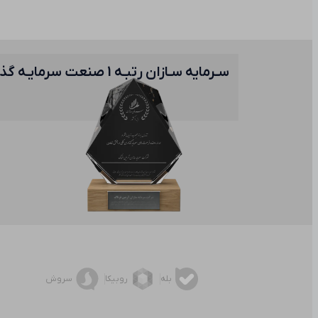
سـرمایه سـازان رتبـه 
بله
روبیکا
سروش