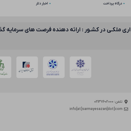
درگاه پرداخت
اخبار دلار
1 صنعت سرمایـه گذاری ملکـی در کشـور : ارائه دهنده فرصت های 
تلفن: 02137602000
info[at]sarmayesazan[dot]com